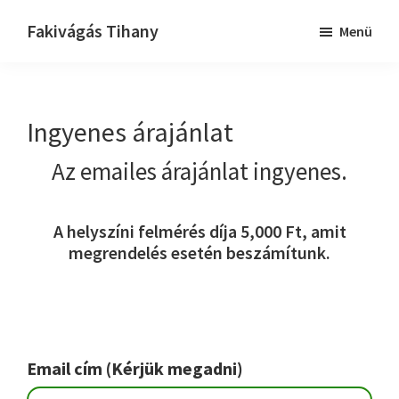
Skip
Ugrás
Fakivágás Tihany
Menü
to
az
Fakivagas
main
elsődleges
Tihany
content
oldalsávhoz
Ingyenes árajánlat
Az emailes árajánlat ingyenes.
A helyszíni felmérés díja 5,000 Ft, amit
megrendelés esetén beszámítunk.
Email cím (Kérjük megadni)
Please leave this field empty.